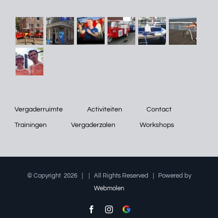
Vergaderruimte
Activiteiten
Contact
Trainingen
Vergaderzalen
Workshops
© Copyright
2026 |
| All Rights Reserved | Powered by
Webmolen
Facebook
Instagram
Google