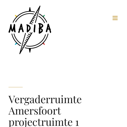
Ga
naar
inhoud
Vergaderruimte
Amersfoort
projectruimte 1