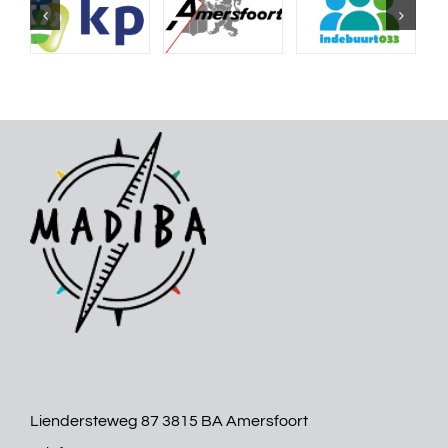
Liendersteweg 87 3815 BA Amersfoort