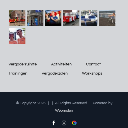
Vergaderruimte
Activiteiten
Contact
Trainingen
Vergaderzalen
Workshops
© Copyright
2026 |
| All Rights Reserved | Powered by
Webmolen
Facebook
Instagram
Google