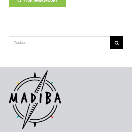
CITYTUK AMERSFOORT
Zoeken
naar: