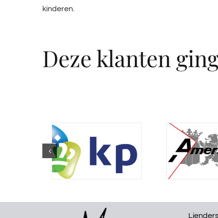
kinderen.
Deze klanten gin
Liender