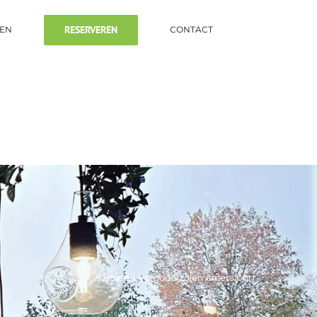
RESERVEREN
TEN
CONTACT
Home
|
Vergaderzalen Amersfoort