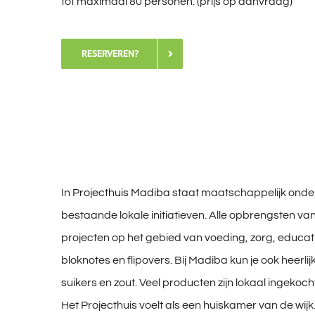
tot maximaal 80 personen. (prijs op aanvraag)
RESERVEREN?
In
Projecthuis Madiba
staat maatschappelijk onder
bestaande lokale initiatieven. Alle opbrengsten va
projecten op het gebied van voeding, zorg, educatie 
bloknotes en flipovers. Bij Madiba kun je ook heerl
suikers en zout. Veel producten zijn lokaal ingekoc
Het Projecthuis voelt als een huiskamer van de wij