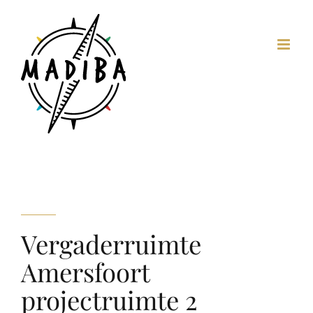
Ga
naar
inhoud
Vergaderruimte
Amersfoort
projectruimte 2